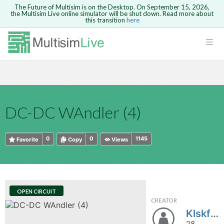
The Future of Multisim is on the Desktop. On September 15, 2026,
the Multisim Live online simulator will be shut down. Read more about
this transition
here
HTML
Safari version 15 and newer is not
Are you sure you want to remove your
Because you are not logged in, you will
supported. Please use Chrome.
comment?
This action cannot be undone.
not be able to save or copy this circuit.
LOGIN
rcuits
CANCEL
REMOVE COMMENT
Open anyway
Take me to Login
GO BACK
 Circuits
Copy text
DC-DC WAndler (4)
cense
Cancel
Send
Copy text
cense Get
0
0
1145
Favorite
Copy
Views
OPEN CIRCUIT
CREATOR
ted
Klskfmnn
28