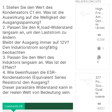
RELATED CIRCUITS
1. Stellen Sie den Wert des 
High
Kondensators C1 ein. Was ist die 
Frequenc
Auswirkung auf die Welligkeit der 
Amplitude
Detector
Ausgangsspannung?

by
2. Passen Sie den R_load-Widerstand 
I.B.Hating
langsam an, um den Laststrom zu 
ändern.

6298
Bleibt der Ausgang immer auf 12V? 

Den Induktorstrom sorgfältig 
1
beobachten

3. Passen Sie den Wert des 
Induktors langsam an. Was ist der 
6
Effekt?

4. Wie beeinflussen die ESR-
Kondensatoren (Equivalent Series 
317
Power
Resistors) den Ausgang?

Source
Dieser parasitäre Widerstand kann in 
Dual
der realen Welt von Bedeutung sein.
by
kolakidd
Comments (0)
4923