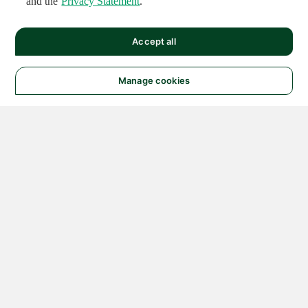
and the
Privacy Statement
.
Accept all
Manage cookies
© 2026 NATIONAL
INSTRUMENTS CORP. ALL
RIGHTS RESERVED.
Hosted Services Terms