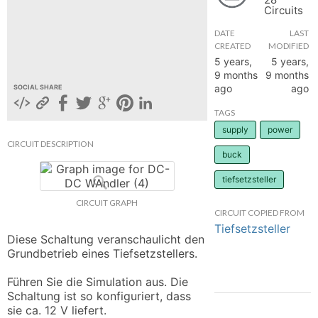
Circuits
hange
DATE
LAST
CREATED
MODIFIED
Forum
5 years,
5 years,
9 months
9 months
ago
ago
SOCIAL SHARE
GIN
TAGS
supply
power
N UP
CIRCUIT DESCRIPTION
buck
tiefsetzsteller
CIRCUIT GRAPH
CIRCUIT COPIED FROM
Tiefsetzsteller
Diese Schaltung veranschaulicht den 
Grundbetrieb eines Tiefsetzstellers. 

Führen Sie die Simulation aus. Die 
Schaltung ist so konfiguriert, dass 
sie ca. 12 V liefert.
